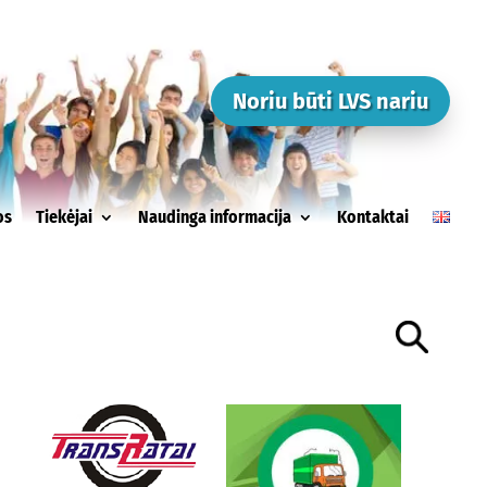
Noriu būti LVS nariu
os
Tiekėjai
Naudinga informacija
Kontaktai