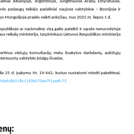
liniai Albanijoje, Argentinoje, Jungtiniuose Arabų Emyratuose,
rės paslaugų teikėjo padaliniai naujose valstybėse – Bosnijoje ir
s Mongolijoje pradės veikti anksčiau, nuo 2025 m. liepos 1 d.
spublikoje ar nacionalinę vizą galės pateikti ir sąraše nenurodytoje
aus reikalų ministerija, tarpininkaus Lietuvos Respublikos ministerija
įvertinus viešųjų konsultacijų metu išsakytus darbdavių, aukštųjų
teresuotų valstybės įstaigų išvadas.
lio 25 d. įsakymu Nr. 1V-442, kuriuo nustatomi minėti pakeitimai,
t/77da6c86518c11f0b070ee7f1ceefc75
enų: