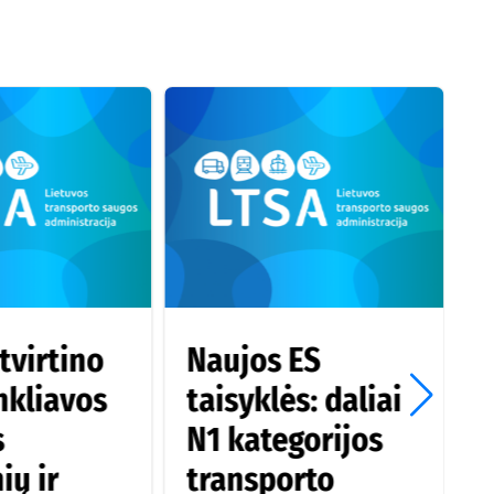
tvirtino
Naujos ES
inkliavos
taisyklės: daliai
k
s
N1 kategorijos
n
ių ir
transporto