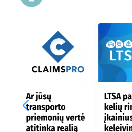
Ar jūsų
LTSA pa
transporto
kelių r
kė
priemonių vertė
įkainiu
ų
atitinka realią
keleivin