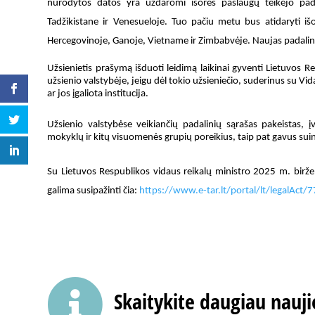
nurodytos datos yra uždaromi išorės paslaugų teikėjo pada
Tadžikistane ir Venesueloje. Tuo pačiu metu bus atidaryti išo
Hercegovinoje, Ganoje, Vietname ir Zimbabvėje. Naujas padaliny
Užsienietis prašymą išduoti leidimą laikinai gyventi Lietuvos Re
užsienio valstybėje, jeigu dėl tokio užsieniečio, suderinus su Vid
ar jos įgaliota institucija.
Užsienio valstybėse veikiančių padalinių sąrašas pakeistas, 
mokyklų ir kitų visuomenės grupių poreikius, taip pat gavus suin
Su Lietuvos Respublikos vidaus reikalų ministro 2025 m. birže
galima susipažinti čia:
https://www.e-tar.lt/portal/lt/legalAc

Skaitykite daugiau nauji