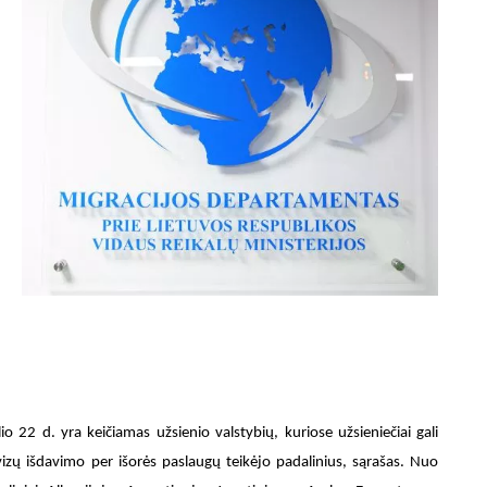
o 22 d. yra keičiamas užsienio valstybių, kuriose užsieniečiai gali
 vizų išdavimo per išorės paslaugų teikėjo padalinius, sąrašas. Nuo