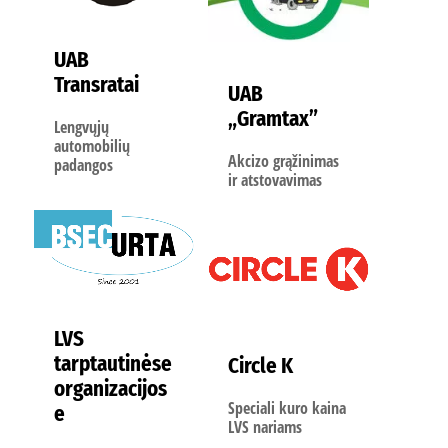
UAB
Transratai
UAB
„Gramtax”
Lengvųjų
automobilių
Akcizo grąžinimas
padangos
ir atstovavimas
LVS
tarptautinėse
Circle K
organizacijos
Speciali kuro kaina
e
LVS nariams