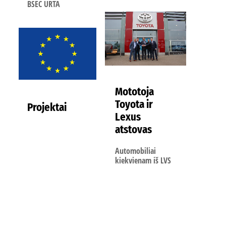
BSEC URTA
Mototoja
Toyota ir
Projektai
Lexus
atstovas
Automobiliai
kiekvienam iš LVS