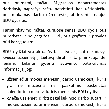
bus priimami, tačiau Migracijos departamentas
darbdavių paprašys raštu patvirtinti, kad užsieniečiui
bus mokamas darbo užmokestis, atitinkantis naujus
BDU dydžius.
Tarpininkavimo raštai, kuriuose senas BDU dydis bus
nurodytas ir po gegužės 25 d., bus grąžinti ir privalės
būti koreguojami.
BDU dydžiai yra aktualūs tais atvejais, kai darbdavys
kviečia užsienietį į Lietuvą dirbti ir tarpininkauja dėl
leidimo laikinai gyventi išdavimo, pateikdamas
informaciją, jog:
užsieniečiui mokės mėnesinį darbo užmokestį, kuris
yra ne mažesnis nei paskutinis paskelbtas
kalendorinių metų vidutinis mėnesinis BDU dydis;
kviečia užsienietį dirbti pagal laikinojo darbo sutartį ir
mokės užsieniečiui mėnesinį darbo užmokestį, kuris