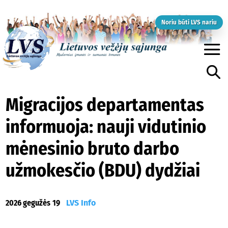
Noriu būti LVS nariu
Migracijos departamentas
informuoja: nauji vidutinio
mėnesinio bruto darbo
užmokesčio (BDU) dydžiai
2026 gegužės 19
LVS Info