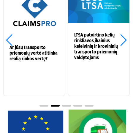
LTSA patvirtino kelių
rinkliavos įkainius
keleivinių ir krovininių
Ar jūsų transporto
transporto priemonių
priemonių vertė atitinka
valdytojams
realią rinkos vertę?