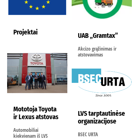
Projektai
UAB „Gramtax”
Akcizo grąžinimas ir
atstovavimas
Mototoja Toyota
LVS tarptautinėse
ir Lexus atstovas
organizacijose
Automobiliai
BSEC URTA
kiekvienam iš LVS