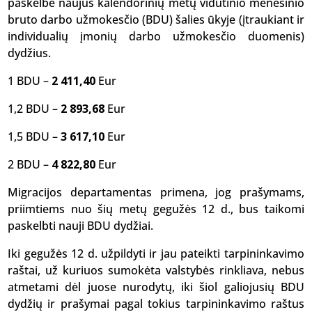
paskelbė naujus kalendorinių metų vidutinio mėnesinio
bruto darbo užmokesčio (BDU) šalies ūkyje (įtraukiant ir
individualių įmonių darbo užmokesčio duomenis)
dydžius.
1 BDU –
2 411,40
Eur
1,2 BDU –
2 893,68
Eur
1,5 BDU –
3 617,10
Eur
2 BDU –
4 822,80
Eur
Migracijos departamentas primena, jog prašymams,
priimtiems nuo šių metų gegužės 12 d., bus taikomi
paskelbti nauji BDU dydžiai.
Iki gegužės 12 d. užpildyti ir jau pateikti tarpininkavimo
raštai, už kuriuos sumokėta valstybės rinkliava, nebus
atmetami dėl juose nurodytų, iki šiol galiojusių BDU
dydžių ir prašymai pagal tokius tarpininkavimo raštus