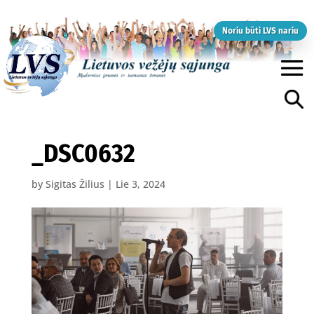
Noriu būti LVS nariu
_DSC0632
by
Sigitas Žilius
|
Lie 3, 2024