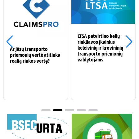
LTSA patvirtino kelių
rinkliavos įkainius
keleivinių ir krovininių
Ar jūsų transporto
transporto priemonių
priemonių vertė atitinka
valdytojams
realią rinkos vertę?