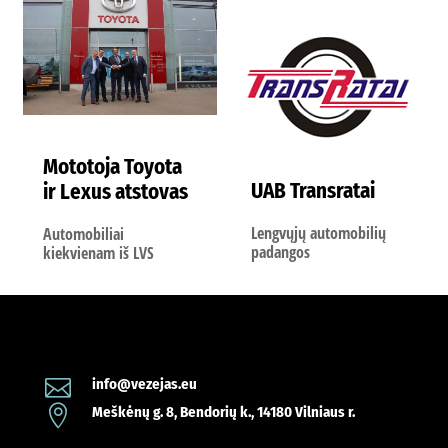
Mototoja Toyota
UAB Transratai
ir Lexus atstovas
Lengvųjų automobilių
Automobiliai
padangos
kiekvienam iš LVS

info@vezejas.eu

Meškėnų g. 8, Bendorių k., 14180 Vilniaus r.