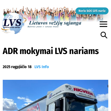
Noriu būti LVS nariu
ADR mokymai LVS nariams
2025 rugpjūčio 18
LVS Info