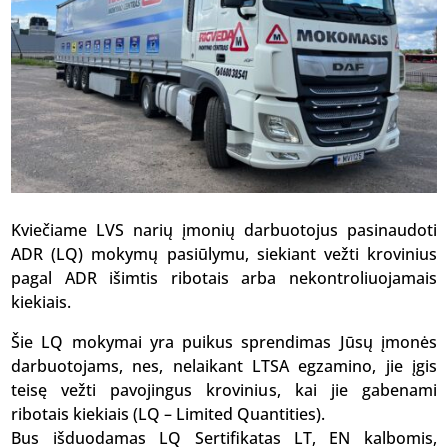
Kviečiame LVS narių įmonių darbuotojus pasinaudoti
ADR (LQ) mokymų pasiūlymu, siekiant vežti krovinius
pagal ADR išimtis ribotais arba nekontroliuojamais
kiekiais.
Šie LQ mokymai yra puikus sprendimas Jūsų įmonės
darbuotojams, nes, nelaikant LTSA egzamino, jie įgis
teisę vežti pavojingus krovinius, kai jie gabenami
ribotais kiekiais (LQ – Limited Quantities).
Bus išduodamas LQ Sertifikatas LT, EN kalbomis,