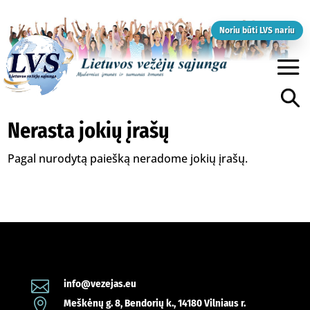
Noriu būti LVS nariu
Nerasta jokių įrašų
Pagal nurodytą paiešką neradome jokių įrašų.

info@vezejas.eu

Meškėnų g. 8, Bendorių k., 14180 Vilniaus r.