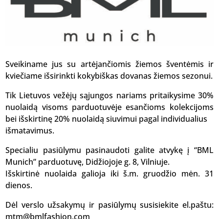
Sveikiname jus su artėjančiomis žiemos šventėmis ir
kviečiame išsirinkti kokybiškas dovanas žiemos sezonui.
Tik Lietuvos vežėjų sąjungos nariams pritaikysime 30%
nuolaidą visoms parduotuvėje esančioms kolekcijoms
bei išskirtinę 20% nuolaidą siuvimui pagal individualius
išmatavimus.
Specialiu pasiūlymu pasinaudoti galite atvykę į “BML
Munich” parduotuvę, Didžiojoje g. 8, Vilniuje.
Išskirtinė nuolaida galioja iki š.m. gruodžio mėn. 31
dienos.
Dėl verslo užsakymų ir pasiūlymų susisiekite el.paštu:
mtm@bmlfashion.com