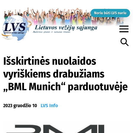
Noriu būti LVS nariu
Išskirtinės nuolaidos
vyriškiems drabužiams
„BML Munich“ parduotuvėje
2023 gruodžio 10
LVS Info