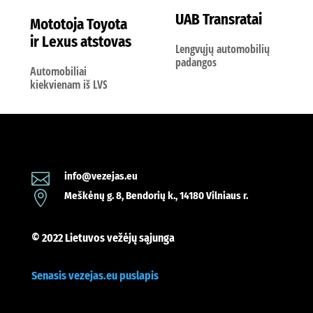
UAB Transratai
Mototoja Toyota
ir Lexus atstovas
Lengvųjų automobilių
padangos
Automobiliai
kiekvienam iš LVS

info@vezejas.eu

Meškėnų g. 8, Bendorių k., 14180 Vilniaus r.
© 2022 Lietuvos vežėjų sąjunga
Senasis vezejas.eu puslapis