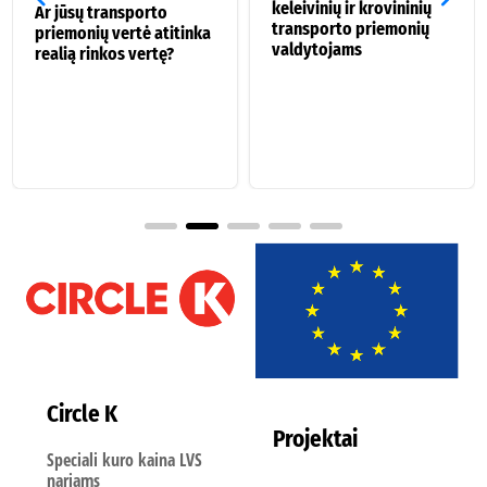
keleivinių ir krovininių
Ar jūsų transporto
transporto priemonių
priemonių vertė atitinka
valdytojams
realią rinkos vertę?
Circle K
Projektai
Speciali kuro kaina LVS
nariams