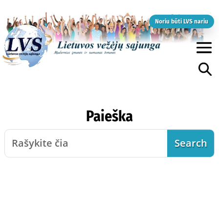
Noriu būti LVS nariu
Paieška