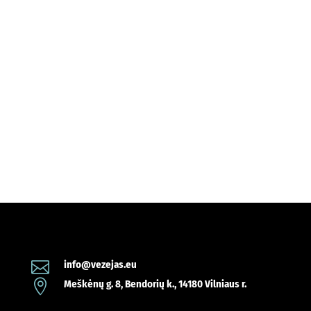

info@vezejas.eu

Meškėnų g. 8, Bendorių k., 14180 Vilniaus r.