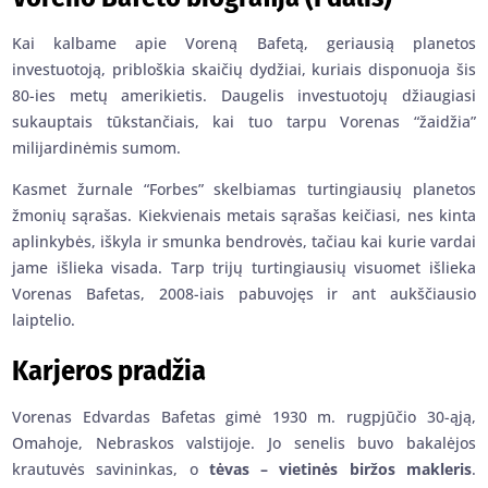
Kai kalbame apie Voreną Bafetą, geriausią planetos
investuotoją, pribloškia skaičių dydžiai, kuriais disponuoja šis
80-ies metų amerikietis. Daugelis investuotojų džiaugiasi
sukauptais tūkstančiais, kai tuo tarpu Vorenas “žaidžia”
milijardinėmis sumom.
Kasmet žurnale “Forbes” skelbiamas turtingiausių planetos
žmonių sąrašas. Kiekvienais metais sąrašas keičiasi, nes kinta
aplinkybės, iškyla ir smunka bendrovės, tačiau kai kurie vardai
jame išlieka visada. Tarp trijų turtingiausių visuomet išlieka
Vorenas Bafetas, 2008-iais pabuvojęs ir ant aukščiausio
laiptelio.
Karjeros pradžia
Vorenas Edvardas Bafetas gimė 1930 m. rugpjūčio 30-ąją,
Omahoje, Nebraskos valstijoje. Jo senelis buvo bakalėjos
krautuvės savininkas, o
tėvas – vietinės biržos makleris
.