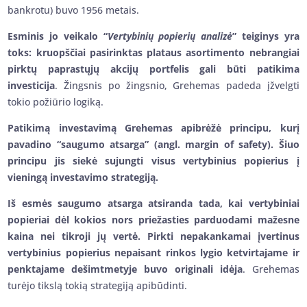
bankrotu) buvo 1956 metais.
Esminis jo veikalo “
Vertybinių popierių analizė
” teiginys yra
toks: kruopščiai pasirinktas plataus asortimento nebrangiai
pirktų paprastųjų akcijų portfelis gali būti patikima
investicija
. Žingsnis po žingsnio, Grehemas padeda įžvelgti
tokio požiūrio logiką.
Patikimą investavimą Grehemas apibrėžė principu, kurį
pavadino “saugumo atsarga” (angl. margin of safety). Šiuo
principu jis siekė sujungti visus vertybinius popierius į
vieningą investavimo strategiją.
Iš esmės saugumo atsarga atsiranda tada, kai vertybiniai
popieriai dėl kokios nors priežasties parduodami mažesne
kaina nei tikroji jų vertė. Pirkti nepakankamai įvertinus
vertybinius popierius nepaisant rinkos lygio ketvirtajame ir
penktajame dešimtmetyje buvo originali idėja
. Grehemas
turėjo tikslą tokią strategiją apibūdinti.