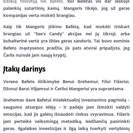
kitokią filosofiją nei Bafeto.
Kol Bafetas vis dar ieškojo
palankių sutartinių kainų, Mangeris tikėjo, jog už geras
kompanijas verta mokėti brangiau.
Kaip tik Mangeris įtikino Bafetą, kad mokėti triskart
brangiau už “See’s Candy” akcijas nei jų tikroji, arba
buhalterinė vertė yra išties geras sandoris. Tai buvo esminio
Bafeto mąstysenos pradžia, jis pats atvirai pripažįsta, jog
Čarlis nurodė jam naują kryptį.
Įtakų darinys
Voreno Bafeto ištikimybė Benui Grehemui, Filui Fišeriui,
Džonui Barui Viljamsui ir Čarliui Mangeriui yra suprantama
.
Grehemas davė Bafetui intelektualinį investavimo pagrindą –
saugumo atsargos idėją – ir padėjo jam išmokti valdyti
emocijas, kad jis galėtų išnaudoti rinkos svyravimus
.
Fišeris
jam perteikė veiksmingą metodiką, leidžiančią pasirinkti
geras, ilgalaikes investicijas ir ilgą laiką tvarkyti vertybinių