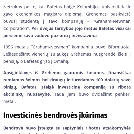
Netrukus po to, kai Bafetas baigė Kolumbijos universitetą ir
gavo ekonomikos magistro diplomą, Grehemas pasikvietė
buvusį studentą į savo kompaniją – “Graham-Newman
Corporation”.
Per dvejus tarnybos joje metus Bafetas visiškai
persiėmė savo vadovo požiūriu į investavimą
.
1956 metais “Graham-Newman” kompanija buvo išformuota.
Šešiasdešimt vienerių sulaukęs Grehemas nusprendė išeiti į
pensiją, o Bafetas grįžo į Omahą.
Apsiginklavęs iš Grehemo gautomis žiniomis, finansiškai
remiamas šeimos bei draugų ir turėdamas 100 dolerių savo
pinigų, Bafetas įsteigė investicinę kompaniją su ribota
akcininkų nuosavybe.
Tada jam buvo dvidešimt penkeri
metai.
Investicinės bendrovės įkūrimas
Bendrovė buvo įsteigta su septyniais ribotos atsakomybės