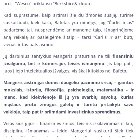
proc. “Wesco” priklauso “Berkshire&rdquo .
Kad suprastume, kaip artimai šie du žmonės susiję, turime
suskaičiuoti, kiek kartų Bafetas yra minėjęs, jog “Čarlis ir aš”
padarėme tai, nusprendėme ar manome taip, išnagrinėjome
aną reikalą ar pasielgėme šitaip – tarsi “Čarlis ir aš” būtų
vienas ir tas pats asmuo.
Jų darbinius santykius Mangeris praturtina ne tik
finansiniu
įžvalgumu, bet ir komercijos teisės išmanymu
. Jis taip pat į
juos įliejo intelektualios įžvalgos, visiškai kitokios nei Bafeto.
Mangeris aistringai domisi daugeliu pažinimo sričių – gamtos
mokslais, istorija, filosofija, psichologija, matematika – ir
mano, kad kiekvienoje iš jų yra svarbių sąvokų, kurias
mąslaus proto žmogus galėtų ir turėtų pritaikyti savo
veikloje, taip pat ir priimdami investicinius sprendimus.
Visos šios gijos – finansinės žinios, teisinis išsilavinimas ir kitų
disciplinų išmanymas – leido Mangeriui susikurti šiek tiek