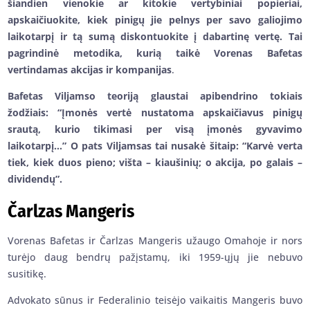
šiandien vienokie ar kitokie vertybiniai popieriai,
apskaičiuokite, kiek pinigų jie pelnys per savo galiojimo
laikotarpį ir tą sumą diskontuokite į dabartinę vertę. Tai
pagrindinė metodika, kurią taikė Vorenas Bafetas
vertindamas akcijas ir kompanijas
.
Bafetas Viljamso teoriją glaustai apibendrino tokiais
žodžiais: “Įmonės vertė nustatoma apskaičiavus pinigų
srautą, kurio tikimasi per visą įmonės gyvavimo
laikotarpį…” O pats Viljamsas tai nusakė šitaip: “Karvė verta
tiek, kiek duos pieno; višta – kiaušinių; o akcija, po galais –
dividendų”.
Čarlzas Mangeris
Vorenas Bafetas ir Čarlzas Mangeris užaugo Omahoje ir nors
turėjo daug bendrų pažįstamų, iki 1959-ųjų jie nebuvo
susitikę.
Advokato sūnus ir Federalinio teisėjo vaikaitis Mangeris buvo