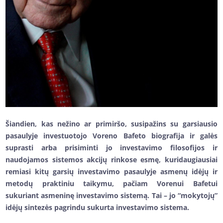
Šiandien, kas nežino ar primiršo, susipažins su garsiausio
pasaulyje investuotojo Voreno Bafeto biografija ir galės
suprasti arba prisiminti jo investavimo filosofijos ir
naudojamos sistemos akcijų rinkose esmę, kuridaugiausiai
remiasi kitų garsių investavimo pasaulyje asmenų idėjų ir
metodų praktiniu taikymu, pačiam Vorenui Bafetui
sukuriant asmeninę investavimo sistemą. Tai – jo “mokytojų”
idėjų sintezės pagrindu sukurta investavimo sistema.