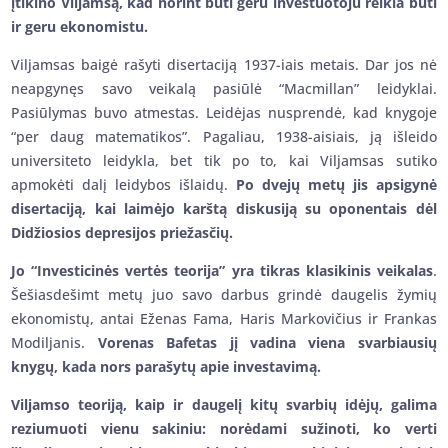
įtikino Viljamsą, kad norint būti geru investuotoju reikia būti
ir geru ekonomistu.
Viljamsas baigė rašyti disertaciją 1937-iais metais. Dar jos nė
neapgynęs savo veikalą pasiūlė “Macmillan” leidyklai.
Pasiūlymas buvo atmestas. Leidėjas nusprendė, kad knygoje
“per daug matematikos”. Pagaliau, 1938-aisiais, ją išleido
universiteto leidykla, bet tik po to, kai Viljamsas sutiko
apmokėti dalį leidybos išlaidų.
Po dvejų metų jis apsigynė
disertaciją, kai laimėjo karštą diskusiją su oponentais dėl
Didžiosios depresijos priežasčių.
Jo “Investicinės vertės teorija” yra tikras klasikinis veikalas
.
Šešiasdešimt metų juo savo darbus grindė daugelis žymių
ekonomistų, antai Eženas Fama, Haris Markovičius ir Frankas
Modiljanis.
Vorenas Bafetas jį vadina viena svarbiausių
knygų, kada nors parašytų apie investavimą.
Viljamso teoriją, kaip ir daugelį kitų svarbių idėjų, galima
reziumuoti vienu sakiniu: norėdami sužinoti, ko verti