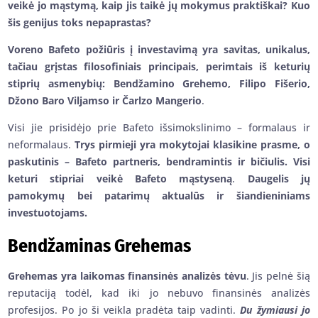
veikė jo mąstymą, kaip jis taikė jų mokymus praktiškai? Kuo
šis genijus toks nepaprastas?
Voreno Bafeto požiūris į investavimą yra savitas, unikalus,
tačiau grįstas filosofiniais principais, perimtais iš keturių
stiprių asmenybių: Bendžamino Grehemo, Filipo Fišerio,
Džono Baro Viljamso ir Čarlzo Mangerio
.
Visi jie prisidėjo prie Bafeto išsimokslinimo – formalaus ir
neformalaus.
Trys pirmieji yra mokytojai klasikine prasme, o
paskutinis – Bafeto partneris, bendramintis ir bičiulis. Visi
keturi stipriai veikė Bafeto mąstyseną
.
Daugelis jų
pamokymų bei patarimų aktualūs ir šiandieniniams
investuotojams.
Bendžaminas Grehemas
Grehemas yra laikomas finansinės analizės tėvu
. Jis pelnė šią
reputaciją todėl, kad iki jo nebuvo finansinės analizės
profesijos. Po jo ši veikla pradėta taip vadinti.
Du žymiausi jo