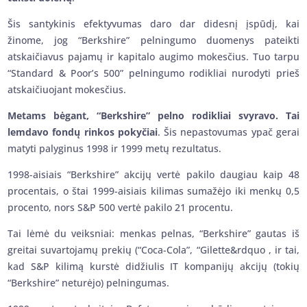
Šis santykinis efektyvumas daro dar didesnį įspūdį, kai
žinome, jog “Berkshire” pelningumo duomenys pateikti
atskaičiavus pajamų ir kapitalo augimo mokesčius. Tuo tarpu
“Standard & Poor’s 500” pelningumo rodikliai nurodyti prieš
atskaičiuojant mokesčius.
Metams bėgant, “Berkshire” pelno rodikliai svyravo. Tai
lemdavo fondų rinkos pokyčiai
. Šis nepastovumas ypač gerai
matyti palyginus 1998 ir 1999 metų rezultatus.
1998-aisiais “Berkshire” akcijų vertė pakilo daugiau kaip 48
procentais, o štai 1999-aisiais kilimas sumažėjo iki menkų 0,5
procento, nors S&P 500 vertė pakilo 21 procentu.
Tai lėmė du veiksniai: menkas pelnas, “Berkshire” gautas iš
greitai suvartojamų prekių (“Coca-Cola”, “Gilette&rdquo , ir tai,
kad S&P kilimą kurstė didžiulis IT kompanijų akcijų (tokių
“Berkshire” neturėjo) pelningumas.