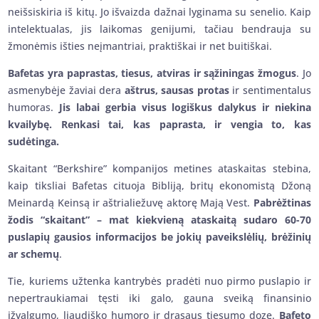
neišsiskiria iš kitų. Jo išvaizda dažnai lyginama su senelio. Kaip
intelektualas, jis laikomas genijumi, tačiau bendrauja su
žmonėmis išties neįmantriai, praktiškai ir net buitiškai.
Bafetas yra paprastas, tiesus, atviras ir sąžiningas žmogus
. Jo
asmenybėje žaviai dera
aštrus, sausas protas
ir sentimentalus
humoras.
Jis labai gerbia visus logiškus dalykus ir niekina
kvailybę. Renkasi tai, kas paprasta, ir vengia to, kas
sudėtinga.
Skaitant “Berkshire” kompanijos metines ataskaitas stebina,
kaip tiksliai Bafetas cituoja Bibliją, britų ekonomistą Džoną
Meinardą Keinsą ir aštrialiežuvę aktorę Mają Vest.
Pabrėžtinas
žodis “skaitant” – mat kiekvieną ataskaitą sudaro 60-70
puslapių gausios informacijos be jokių paveikslėlių, brėžinių
ar schemų
.
Tie, kuriems užtenka kantrybės pradėti nuo pirmo puslapio ir
nepertraukiamai tęsti iki galo, gauna sveiką finansinio
įžvalgumo, liaudiško humoro ir drąsaus tiesumo dozę.
Bafeto