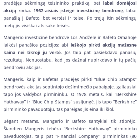
pradėjęs sėkmingą teisininko praktiką, bet
labai domėjosi
akcijų rinka.
1962-aisiais įsteigė investicinę bendrovę
, labai
panašią į Bafeto, bet vertėsi ir teise. Po trejų itin sėkmingų
metų jis visiškai atsisakė teisės.
Mangerio investicinė bendrovė Los Andžele ir Bafeto Omahoje
laikėsi panašios pozicijos: abi
ieškojo pirkti akcijų mažesne
kaina nei tikroji jų vertė
.
Jos taip pat pasiekdavo panašių
rezultatų. Nenuostabu, kad jos dažnai nupirkdavo ir tų pačių
bendrovių akcijas.
Mangeris, kaip ir Bafetas pradėjęs pirkti “Blue Chip Stamps”
bendrovės akcijas septintojo dešimtmečio pabaigoje, galiausiai
tapo jos valdybos pirmininku. O 1978 metais, kai “Berkshire
Hathaway” ir “Blue Chip Stamps” susijungė, jis tapo “Berkshire”
pirmininko pavaduotoju, tas pareigas jis eina iki šiol.
Bėgant metams, Mangerio ir Bafeto santykiai tik stiprėjo.
Šiandien Mangeris tebėra “Berkshire Hathaway” pirmininko
pavaduotojas, taip pat “Financial Company” pirmininkas (80