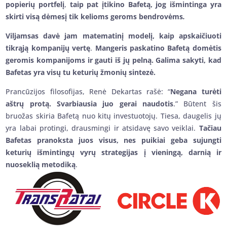
popierių portfelį
,
taip pat įtikino Bafetą, jog išmintinga yra
skirti visą dėmesį tik kelioms geroms bendrovėms
.
Viljamsas davė jam matematinį modelį, kaip apskaičiuoti
tikrąją kompanijų vertę
.
Mangeris paskatino Bafetą domėtis
geromis kompanijoms ir gauti iš jų pelną. Galima sakyti, kad
Bafetas yra visų tu keturių žmonių sintezė.
Prancūzijos filosofijas, Renė Dekartas rašė: “
Negana turėti
aštrų protą. Svarbiausia juo gerai naudotis
.” Būtent šis
bruožas skiria Bafetą nuo kitų investuotojų. Tiesa, daugelis jų
yra labai protingi, drausmingi ir atsidavę savo veiklai.
Tačiau
Bafetas pranoksta juos visus, nes puikiai geba sujungti
keturių išmintingų vyrų strategijas į vieningą, darnią ir
nuoseklią metodiką
.