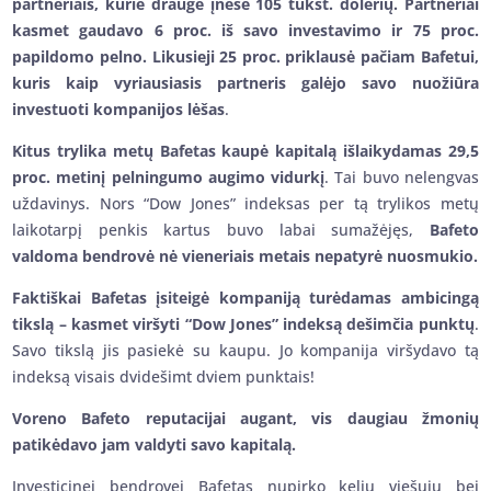
partneriais, kurie drauge įnešė 105 tūkst. dolerių. Partneriai
kasmet gaudavo 6 proc. iš savo investavimo ir 75 proc.
papildomo pelno. Likusieji 25 proc. priklausė pačiam Bafetui,
kuris kaip vyriausiasis partneris galėjo savo nuožiūra
investuoti kompanijos lėšas
.
Kitus trylika metų Bafetas kaupė kapitalą išlaikydamas 29,5
proc. metinį pelningumo augimo vidurkį
. Tai buvo nelengvas
uždavinys. Nors “Dow Jones” indeksas per tą trylikos metų
laikotarpį penkis kartus buvo labai sumažėjęs,
Bafeto
valdoma bendrovė nė vieneriais metais nepatyrė nuosmukio.
Faktiškai Bafetas įsiteigė kompaniją turėdamas ambicingą
tikslą – kasmet viršyti “Dow Jones” indeksą dešimčia punktų
.
Savo tikslą jis pasiekė su kaupu. Jo kompanija viršydavo tą
indeksą visais dvidešimt dviem punktais!
Voreno Bafeto reputacijai augant, vis daugiau žmonių
patikėdavo jam valdyti savo kapitalą.
Investicinei bendrovei Bafetas nupirko kelių viešųjų bei