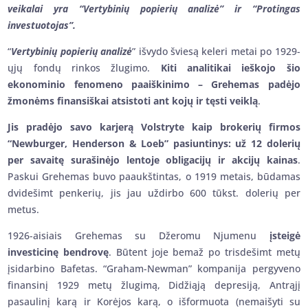
veikalai yra “Vertybinių popierių analizė” ir “Protingas
investuotojas”.
“
Vertybinių popierių analizė
” išvydo šviesą keleri metai po 1929-
ųjų fondų rinkos žlugimo.
Kiti analitikai ieškojo šio
ekonominio fenomeno paaiškinimo – Grehemas padėjo
žmonėms finansiškai atsistoti ant kojų ir tęsti veiklą
.
Jis pradėjo savo karjerą Volstryte kaip brokerių firmos
“Newburger, Henderson & Loeb” pasiuntinys: už 12 dolerių
per savaitę surašinėjo lentoje obligacijų ir akcijų kainas
.
Paskui Grehemas buvo paaukštintas, o 1919 metais, būdamas
dvidešimt penkerių, jis jau uždirbo 600 tūkst. dolerių per
metus.
1926-aisiais Grehemas su Džeromu Njumenu
įsteigė
investicinę bendrovę
. Būtent joje bemaž po trisdešimt metų
įsidarbino Bafetas. “Graham-Newman” kompanija pergyveno
finansinį 1929 metų žlugimą, Didžiąją depresiją, Antrąjį
pasaulinį karą ir Korėjos karą, o išformuota (nemaišyti su