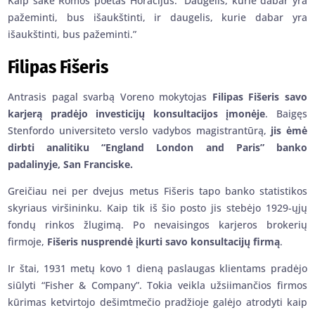
Kaip sakė Romos poetas Horacijus: “Daugelis, kurie dabar yra
pažeminti, bus išaukštinti, ir daugelis, kurie dabar yra
išaukštinti, bus pažeminti.”
Filipas Fišeris
Antrasis pagal svarbą Voreno mokytojas
Filipas Fišeris savo
karjerą pradėjo investicijų konsultacijos įmonėje
. Baigęs
Stenfordo universiteto verslo vadybos magistrantūrą,
jis ėmė
dirbti analitiku “England London and Paris” banko
padalinyje, San Franciske.
Greičiau nei per dvejus metus Fišeris tapo banko statistikos
skyriaus viršininku. Kaip tik iš šio posto jis stebėjo 1929-ųjų
fondų rinkos žlugimą. Po nevaisingos karjeros brokerių
firmoje,
Fišeris nusprendė įkurti savo konsultacijų firmą
.
Ir štai, 1931 metų kovo 1 dieną paslaugas klientams pradėjo
siūlyti “Fisher & Company”. Tokia veikla užsiimančios firmos
kūrimas ketvirtojo dešimtmečio pradžioje galėjo atrodyti kaip