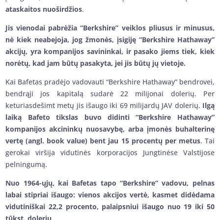
ataskaitos nuoširdžios
.
Jis vienodai pabrėžia “Berkshire” veiklos pliusus ir minusus,
nė kiek neabejoja, jog žmonės, įsigiję “Berkshire Hathaway”
akcijų, yra kompanijos savininkai, ir pasako jiems tiek, kiek
norėtų, kad jam būtų pasakyta, jei jis būtų jų vietoje.
Kai Bafetas pradėjo vadovauti “Berkshire Hathaway” bendrovei,
bendrąji jos kapitalą sudarė 22 milijonai dolerių. Per
keturiasdešimt metų jis išaugo iki 69 milijardų JAV dolerių.
Ilgą
laiką Bafeto tikslas buvo didinti “Berkshire Hathaway”
kompanijos akcininkų nuosavybę, arba įmonės buhalterinę
vertę (angl. book value) bent jau 15 procentų per metus
. Tai
gerokai viršija vidutinės korporacijos Jungtinėse Valstijose
pelningumą.
Nuo 1964-ųjų, kai Bafetas tapo “Berkshire” vadovu, pelnas
labai stipriai išaugo: vienos akcijos vertė, kasmet didėdama
vidutiniškai 22,2 procento, palaipsniui išaugo nuo 19 iki 50
tūkst. dolerių
.