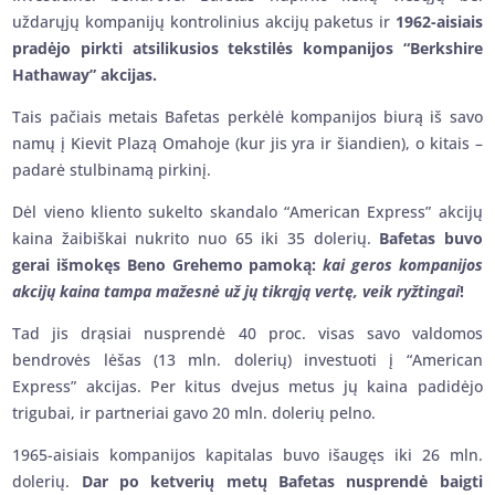
uždarųjų kompanijų kontrolinius akcijų paketus ir
1962-aisiais
pradėjo pirkti atsilikusios tekstilės kompanijos “Berkshire
Hathaway” akcijas.
Tais pačiais metais Bafetas perkėlė kompanijos biurą iš savo
namų į Kievit Plazą Omahoje (kur jis yra ir šiandien), o kitais –
padarė stulbinamą pirkinį.
Dėl vieno kliento sukelto skandalo “American Express” akcijų
kaina žaibiškai nukrito nuo 65 iki 35 dolerių.
Bafetas buvo
gerai išmokęs Beno Grehemo pamoką:
kai geros kompanijos
akcijų kaina tampa mažesnė už jų tikrąją vertę, veik ryžtingai
!
Tad jis drąsiai nusprendė 40 proc. visas savo valdomos
bendrovės lėšas (13 mln. dolerių) investuoti į “American
Express” akcijas. Per kitus dvejus metus jų kaina padidėjo
trigubai, ir partneriai gavo 20 mln. dolerių pelno.
1965-aisiais kompanijos kapitalas buvo išaugęs iki 26 mln.
dolerių.
Dar po ketverių metų Bafetas nusprendė baigti