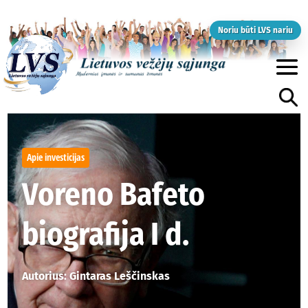
Noriu būti LVS nariu
Apie investicijas
Voreno Bafeto
biografija I d.
Autorius: Gintaras Leščinskas