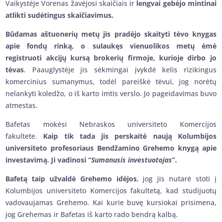
Vaikystėje Vorenas žavėjosi skaičiais ir
lengvai gebėjo mintinai
atlikti sudėtingus skaičiavimus.
Būdamas aštuonerių metų jis pradėjo skaityti tėvo knygas
apie fondų rinką, o sulaukęs vienuolikos metų ėmė
registruoti akcijų kursą brokerių firmoje, kurioje dirbo jo
tėvas
. Paauglystėje jis sėkmingai įvykdė kelis rizikingus
komercinius sumanymus, todėl pareiškė tėvui, jog norėtų
nelankyti koledžo, o iš karto imtis verslo. Jo pageidavimas buvo
atmestas.
Bafetas mokėsi Nebraskos universiteto Komercijos
fakultete.
Kaip tik tada jis perskaitė naują Kolumbijos
universiteto profesoriaus Bendžamino Grehemo knygą apie
investavimą. Ji vadinosi “
Sumanusis investuotojas
”.
Bafetą taip užvaldė Grehemo idėjos
, jog jis nutarė stoti į
Kolumbijos universiteto Komercijos fakultetą, kad studijuotų
vadovaujamas Grehemo. Kai kurie buvę kursiokai prisimena,
jog Grehemas ir Bafetas iš karto rado bendrą kalbą.