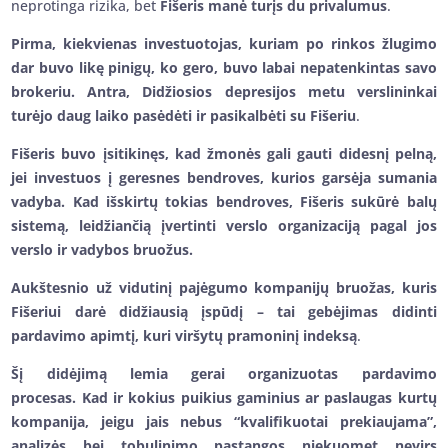
neprotinga rizika, bet
Fišeris manė turįs du privalumus
.
Pirma, kiekvienas investuotojas, kuriam po rinkos žlugimo
dar buvo likę pinigų, ko gero, buvo labai nepatenkintas savo
brokeriu. Antra, Didžiosios depresijos metu verslininkai
turėjo daug laiko pasėdėti ir pasikalbėti su Fišeriu
.
Fišeris buvo įsitikinęs, kad žmonės gali gauti didesnį pelną,
jei investuos į geresnes bendroves, kurios garsėja sumania
vadyba. Kad išskirtų tokias bendroves, Fišeris sukūrė balų
sistemą, leidžiančią įvertinti verslo organizaciją pagal jos
verslo ir vadybos bruožus.
Aukštesnio už vidutinį pajėgumo kompanijų bruožas, kuris
Fišeriui darė didžiausią įspūdį – tai gebėjimas didinti
pardavimo apimtį, kuri viršytų pramoninį indeksą
.
Šį didėjimą lemia gerai organizuotas pardavimo
procesas. Kad ir kokius puikius gaminius ar paslaugas kurtų
kompanija, jeigu jais nebus “kvalifikuotai prekiaujama”,
analizės bei tobulinimo pastangos niekuomet nevirs