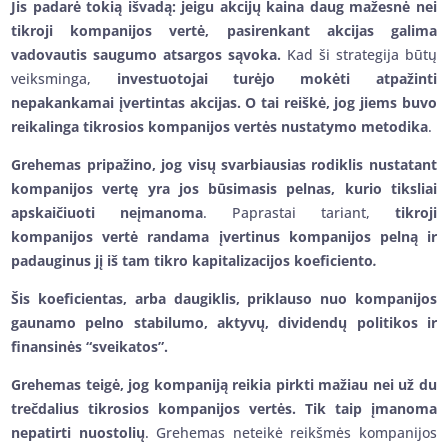
Jis padarė tokią išvadą: jeigu akcijų kaina daug mažesnė nei
tikroji kompanijos vertė, pasirenkant akcijas galima
vadovautis saugumo atsargos sąvoka.
Kad ši strategija būtų
veiksminga,
investuotojai turėjo mokėti atpažinti
nepakankamai įvertintas akcijas. O tai reiškė, jog jiems buvo
reikalinga tikrosios kompanijos vertės nustatymo metodika
.
Grehemas pripažino, jog visų svarbiausias rodiklis nustatant
kompanijos vertę yra jos būsimasis pelnas, kurio tiksliai
apskaičiuoti neįmanoma
. Paprastai tariant,
tikroji
kompanijos vertė randama įvertinus kompanijos pelną ir
padauginus jį iš tam tikro kapitalizacijos koeficiento
.
Šis koeficientas, arba daugiklis, priklauso nuo kompanijos
gaunamo pelno stabilumo, aktyvų, dividendų politikos ir
finansinės “sveikatos”.
Grehemas teigė, jog kompaniją reikia pirkti mažiau nei už du
trečdalius tikrosios kompanijos vertės. Tik taip įmanoma
nepatirti nuostolių
. Grehemas neteikė reikšmės kompanijos