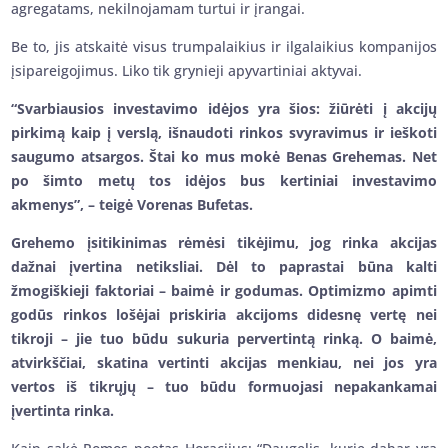
agregatams, nekilnojamam turtui ir įrangai.
Be to, jis atskaitė visus trumpalaikius ir ilgalaikius kompanijos
įsipareigojimus. Liko tik grynieji apyvartiniai aktyvai.
“Svarbiausios investavimo idėjos yra šios: žiūrėti į akcijų
pirkimą kaip į verslą, išnaudoti rinkos svyravimus ir ieškoti
saugumo atsargos.
Štai ko mus mokė Benas Grehemas.
Net
po šimto metų tos idėjos bus kertiniai investavimo
akmenys”, – teigė Vorenas Bufetas.
Grehemo įsitikinimas rėmėsi tikėjimu, jog rinka akcijas
dažnai įvertina netiksliai. Dėl to paprastai būna kalti
žmogiškieji faktoriai – baimė ir godumas. Optimizmo apimti
godūs rinkos lošėjai priskiria akcijoms didesnę vertę nei
tikroji – jie tuo būdu sukuria pervertintą rinką. O baimė,
atvirkščiai, skatina vertinti akcijas menkiau, nei jos yra
vertos iš tikrųjų – tuo būdu formuojasi nepakankamai
įvertinta rinka.