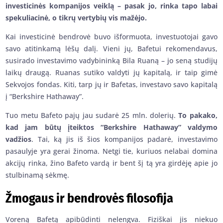
investicinės kompanijos veiklą – pasak jo, rinka tapo labai
spekuliacinė, o tikrų vertybių vis mažėjo.
Kai investicinė bendrovė buvo išformuota, investuotojai gavo
savo atitinkamą lėšų dalį. Vieni jų, Bafetui rekomendavus,
susirado investavimo vadybininką Bila Ruaną – jo seną studijų
laikų draugą. Ruanas sutiko valdyti jų kapitalą, ir taip gimė
Sekvojos fondas. Kiti, tarp jų ir Bafetas, investavo savo kapitalą
į “Berkshire Hathaway”.
Tuo metu Bafeto pajų jau sudarė 25 mln. dolerių.
To pakako,
kad jam būtų įteiktos “Berkshire Hathaway” valdymo
vadžios
. Tai, ką jis iš šios kompanijos padarė, investavimo
pasaulyje yra gerai žinoma. Netgi tie, kuriuos nelabai domina
akcijų rinka, žino Bafeto vardą ir bent šį tą yra girdėję apie jo
stulbinamą sėkmę.
Žmogaus ir bendrovės filosofija
Voreną Bafetą apibūdinti nelengva. Fiziškai jis niekuo