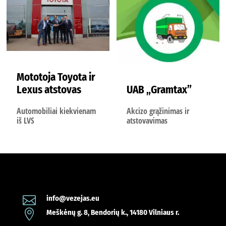
Mototoja Toyota ir
Lexus atstovas
UAB „Gramtax”
Automobiliai kiekvienam
Akcizo grąžinimas ir
iš LVS
atstovavimas

info@vezejas.eu

Meškėnų g. 8, Bendorių k., 14180 Vilniaus r.