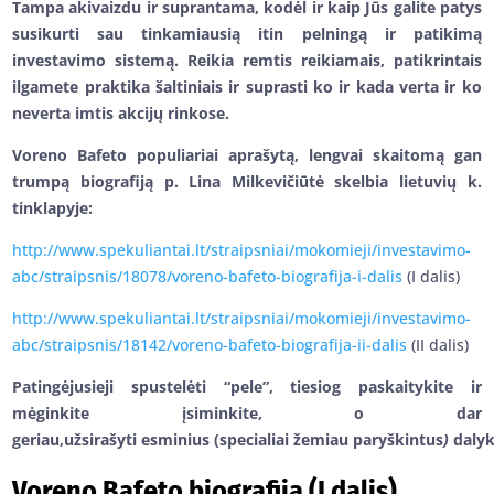
Tampa akivaizdu ir suprantama, kodėl ir kaip Jūs galite patys
susikurti sau tinkamiausią itin pelningą ir patikimą
investavimo sistemą. Reikia remtis reikiamais, patikrintais
ilgamete praktika šaltiniais ir suprasti ko ir kada verta ir ko
neverta imtis akcijų rinkose.
Voreno Bafeto populiariai aprašytą, lengvai skaitomą gan
trumpą biografiją p. Lina Milkevičiūtė skelbia lietuvių k.
tinklapyje:
http://www.spekuliantai.lt/straipsniai/mokomieji/investavimo-
abc/straipsnis/18078/voreno-bafeto-biografija-i-dalis
(I dalis)
http://www.spekuliantai.lt/straipsniai/mokomieji/investavimo-
abc/straipsnis/18142/voreno-bafeto-biografija-ii-dalis
(II dalis)
Patingėjusieji spustelėti “pele”, tiesiog paskaitykite ir
mėginkite įsiminkite, o dar
geriau,užsirašyti esminius (specialiai žemiau paryškintus
)
daly
Voreno Bafeto biografija (I dalis)